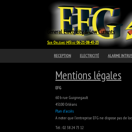
General Electricity & Low Currents
Sur Orléans (45) au 06-21-08-43-23
RECEPTION
ELECTRICITÉ
ALARME INTRU
Mentions légales
EFG
60 b rue Guignegault
45100 Orléans
Plan d'accès
A noter que l'entreprise EFG ne dispose pas de loc
Tél : 02 38 24 73 12