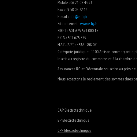
Mobile : 06 21 08 43 23
Fax : 09 58 05 72 14
E-mail :
efg@e-fg.fr
Site internet :
www.e-fg.fr
SIRET : 501 675 573 000 15
R.C.S. : 501 675 573
N.A.F. (APE) : 453A - 8020Z
Catégorie juridique : 1100 Artisan-commerçant di
Inscrit au registre du commerce et à la chambre de
Assurances RC et Décennale souscrite au près de
Nous acceptons le règlement des sommes dues par
CAP Electrotechnique
BP Electrotechnique
CPP Electrotechnique